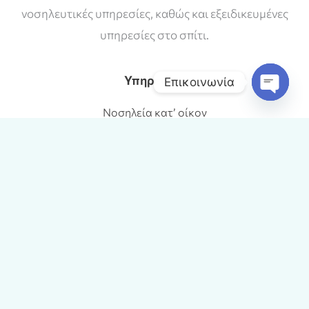
νοσηλευτικές υπηρεσίες, καθώς και εξειδικευμένες
υπηρεσίες στο σπίτι.
Υπηρεσίες
Επικοινωνία
Open
Νοσηλεία κατ’ οίκον
chaty
Γιατρός στο σπίτι
Διανομή φαρμάκων στο σπίτι
Φροντίδα ηλικιωμένων κατ οίκον
Υγειονομική κάλυψη σε εκδηλώσεις
Ιατρικές παρεμβάσεις στο σπίτι
Εξοπλισμός
Επικοινωνία
Εξυπηρετούμε σε όλη την Αθήνα